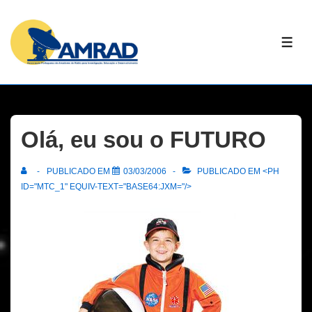
↓
Skip
ME
to
Main
Content
Olá, eu sou o FUTURO
PUBLICADO EM
03/03/2006
PUBLICADO EM <PH
ID="MTC_1" EQUIV-TEXT="BASE64:JXM="/>