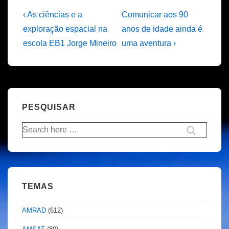
Navegação
Previous
Next
‹ As ciências e a
Comunicar aos 90
Post
Post
de
exploração espacial na
anos de idade ainda é
is
is
escola EB1 Jorge Mineiro
uma aventura ›
artigos
PESQUISAR
Pesquisar
por:
TEMAS
AMRAD
(612)