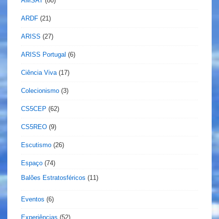
AMSAT
(80)
ARDF
(21)
ARISS
(27)
ARISS Portugal
(6)
Ciência Viva
(17)
Colecionismo
(3)
CS5CEP
(62)
CS5REO
(9)
Escutismo
(26)
Espaço
(74)
Balões Estratosféricos
(11)
Eventos
(6)
Experiências
(52)