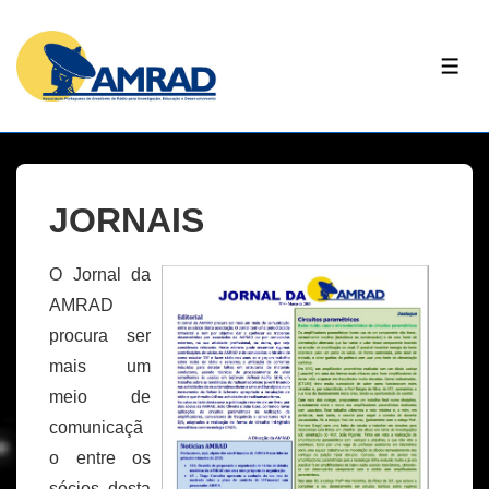
↓
Skip
ME
to
Main
Content
JORNAIS
O Jornal da
AMRAD
procura ser
mais um
meio de
comunicaçã
o entre os
sócios desta