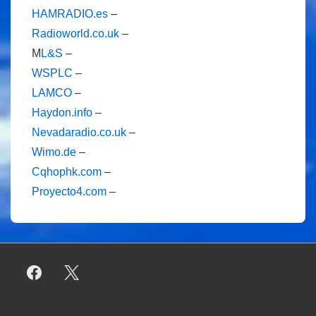
HAMRADIO.es
–
Radioworld.co.uk
–
M
L&S
–
WSPLC
–
LAMCO
–
Haydon.info
–
Nevadaradio.co.uk
–
Wimo.de
–
Cqhophk.com
–
Proyecto4.com
–