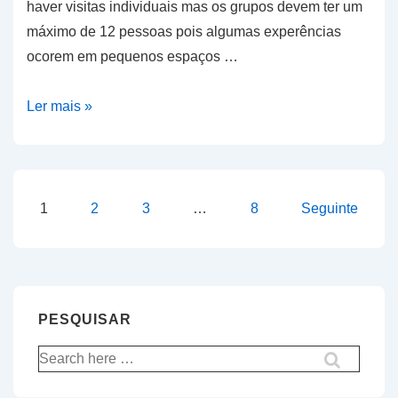
haver visitas individuais mas os grupos devem ter um
máximo de 12 pessoas pois algumas experências
ocorem em pequenos espaços …
Visitas
Ler mais »
ao
novo
Museu
Faraday
Paginação
1
2
3
…
8
Seguinte
dos
conteúdos
PESQUISAR
Pesquisar
por: