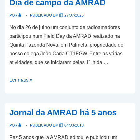
Dia de campo da AMRAD
para
2026-
POR
PUBLICADO EM
27/07/2025
2028
No dia 26 de julho um conjunto de radioamadores
participou num Field Day da AMRAD realizado na
Quinta Fazenda Nova, em Palmela, propriedade do
nosso colega João Caria CT1FGW. Entre as várias
atividades, que se iniciaram pelas 11 h da …
Dia
Ler mais »
de
campo
da
Jornal da AMRAD há 5 anos
AMRAD
POR
PUBLICADO EM
04/03/2018
Fez 5 anos que a AMRAD editou e publicou um