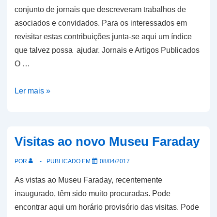
conjunto de jornais que descreveram trabalhos de
asociados e convidados. Para os interessados em
revisitar estas contribuições junta-se aqui um índice
que talvez possa ajudar. Jornais e Artigos Publicados
O …
Jornal
Ler mais »
da
AMRAD
há
Visitas ao novo Museu Faraday
5
anos
POR
PUBLICADO EM
08/04/2017
As vistas ao Museu Faraday, recentemente
inaugurado, têm sido muito procuradas. Pode
encontrar aqui um horário provisório das visitas. Pode