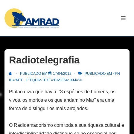
↓
Skip
ME
to
Main
Content
Radiotelegrafia
PUBLICADO EM
17/04/2012
PUBLICADO EM <PH
ID="MTC_1" EQUIV-TEXT="BASE64:JXM="/>
Platão dizia que havia: “3 espécies de homens, os
vivos, os mortos e os que andam no Mar” era uma
forma de distinguir os mais arrojados.
O Radioamadorismo com toda a sua riqueza cultural e
interdisciplinaridade distingue-se no essencial por