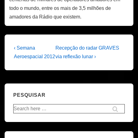
todo o mundo, entre os mais de 3,5 milhões de
amadores da Rádio que existem.
Navegação
Previous
Next
‹ Semana
Recepção do radar GRAVES
Post
Post
de
Aeroespacial 2012
via reflexão lunar ›
is
is
artigos
PESQUISAR
Pesquisar
por: