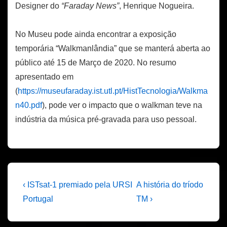
Designer do
“Faraday News”
, Henrique Nogueira.
No Museu pode ainda encontrar a exposição
temporária “Walkmanlândia” que se manterá aberta ao
público até 15 de Março de 2020. No resumo
apresentado em
(
https://museufaraday.ist.utl.pt/HistTecnologia/Walkma
n40.pdf
), pode ver o impacto que o walkman teve na
indústria da música pré-gravada para uso pessoal.
Navegação
Previous
Next
‹ ISTsat-1 premiado pela URSI
A história do tríodo
Post
Post
de
Portugal
TM ›
is
is
artigos