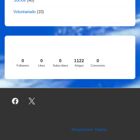
Sócios
(48)
Voluntariado
(10)
0
0
0
1122
0
Followers
Likes
Subscribers
Artigos
Comments
Copyright © 2026
| Powered by
Responsive Theme