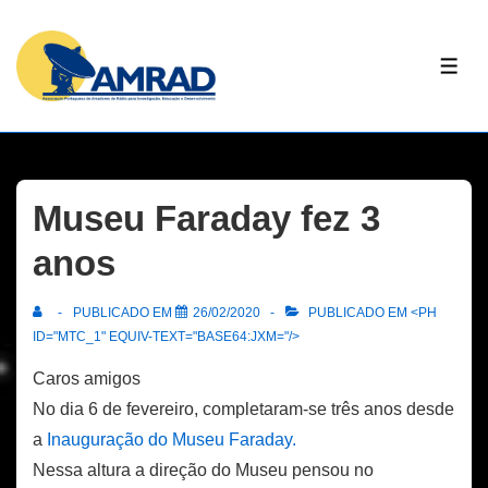
↓
Skip
ME
to
Main
Content
Museu Faraday fez 3
anos
PUBLICADO EM
26/02/2020
PUBLICADO EM <PH
ID="MTC_1" EQUIV-TEXT="BASE64:JXM="/>
Caros amigos
No dia 6 de fevereiro, completaram-se três anos desde
a
Inauguração do Museu Faraday.
Nessa altura a direção do Museu pensou no