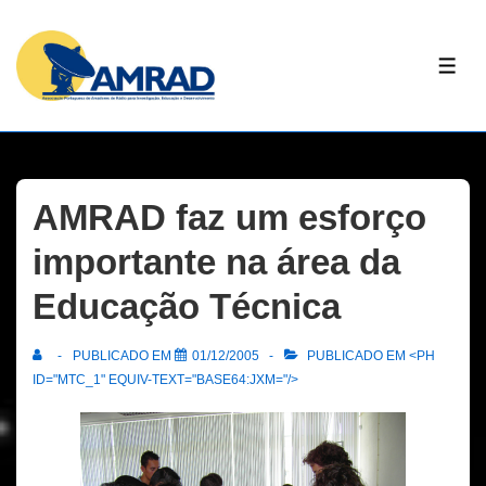
↓
Skip
ME
to
Main
Content
AMRAD faz um esforço
importante na área da
Educação Técnica
PUBLICADO EM
01/12/2005
PUBLICADO EM <PH
ID="MTC_1" EQUIV-TEXT="BASE64:JXM="/>