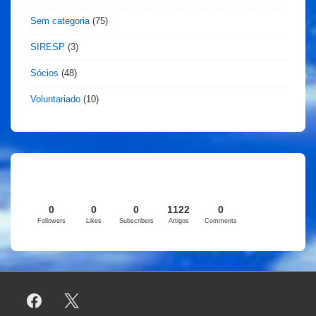
Sem categoria
(75)
SIRESP
(3)
Sócios
(48)
Voluntariado
(10)
0
0
0
1122
0
Followers
Likes
Subscribers
Artigos
Comments