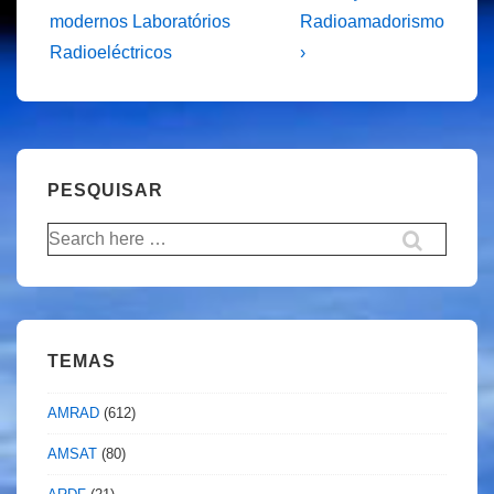
Post
Post
de
modernos Laboratórios
Radioamadorismo
is
is
Radioeléctricos
›
artigos
PESQUISAR
Pesquisar
por:
TEMAS
AMRAD
(612)
AMSAT
(80)