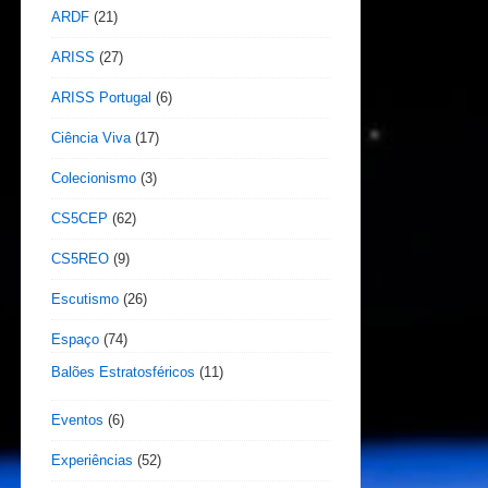
ARDF
(21)
ARISS
(27)
ARISS Portugal
(6)
Ciência Viva
(17)
Colecionismo
(3)
CS5CEP
(62)
CS5REO
(9)
Escutismo
(26)
Espaço
(74)
Balões Estratosféricos
(11)
Eventos
(6)
Experiências
(52)