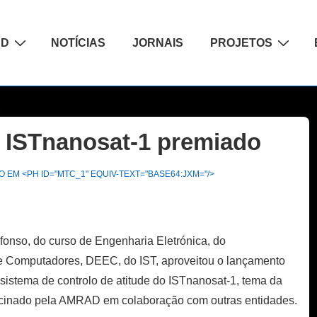
ão
AD
NOTÍCIAS
JORNAIS
PROJETOS
o ISTnanosat-1 premiado
 EM <PH ID="MTC_1" EQUIV-TEXT="BASE64:JXM="/>
fonso, do curso de Engenharia Eletrónica, do
e Computadores, DEEC, do IST, aproveitou o lançamento
sistema de controlo de atitude do ISTnanosat-1, tema da
trocinado pela AMRAD em colaboração com outras entidades.