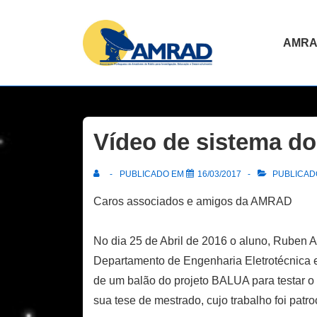
↓
Skip
Navegaç
AMR
to
principal
Main
Content
Vídeo de sistema d
PUBLICADO EM
16/03/2017
PUBLICADO
Caros associados e amigos da AMRAD
No dia 25 de Abril de 2016 o aluno, Ruben A
Departamento de Engenharia Eletrotécnica 
de um balão do projeto BALUA para testar o 
sua tese de mestrado, cujo trabalho foi pa