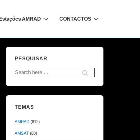
Estações AMRAD
CONTACTOS
PESQUISAR
Pesquisar
por:
TEMAS
AMRAD
(612)
AMSAT
(80)