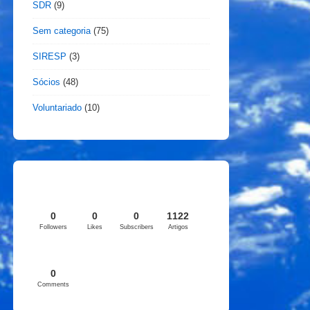
SDR
(9)
Sem categoria
(75)
SIRESP
(3)
Sócios
(48)
Voluntariado
(10)
0
0
0
1122
Followers
Likes
Subscribers
Artigos
0
Comments