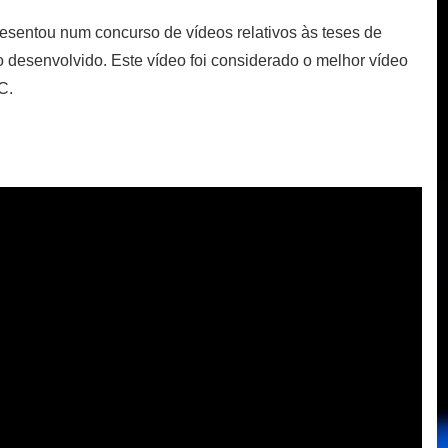
esentou num concurso de vídeos relativos às teses de
 desenvolvido. Este vídeo foi considerado o melhor vídeo
C.