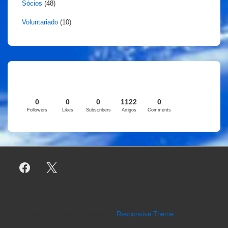
Sócios
(48)
Voluntariado
(10)
0
0
0
1122
0
Followers
Likes
Subscribers
Artigos
Comments
Copyright © 2026
| Powered by
Responsive Theme