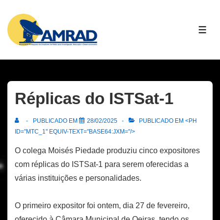
↓
Skip
ME
to
Main
Content
Réplicas do ISTSat-1
PUBLICADO EM
28/02/2025
PUBLICADO EM <PH
ID="MTC_1" EQUIV-TEXT="BASE64:JXM="/>
O colega Moisés Piedade produziu cinco expositores
com réplicas do ISTSat-1 para serem oferecidas a
várias instituições e personalidades.
O primeiro expositor foi ontem, dia 27 de fevereiro,
oferecido à Câmara Municipal de Oeiras, tendo os