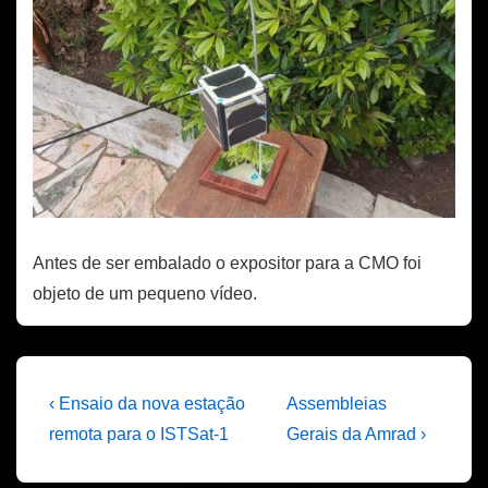
Antes de ser embalado o expositor para a CMO foi
objeto de um pequeno vídeo.
Navegação
Previous
Next
‹ Ensaio da nova estação
Assembleias
Post
Post
de
remota para o ISTSat-1
Gerais da Amrad ›
is
is
artigos