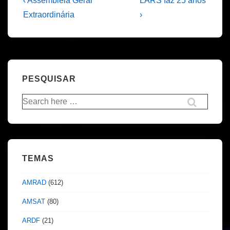
Navegação
‹ Assembleia Geral
LARS faz 25 anos
Post
Post
de
Extraordinária
›
is
is
artigos
PESQUISAR
Pesquisar
por:
TEMAS
AMRAD
(612)
AMSAT
(80)
ARDF
(21)