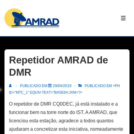
↓
Skip
ME
to
Main
Content
Repetidor AMRAD de
DMR
PUBLICADO EM
29/04/2019
PUBLICADO EM <PH
ID="MTC_1" EQUIV-TEXT="BASE64:JXM="/>
O repetidor de DMR CQ0DEC, já está instalado e a
funcionar bem na torre norte do IST. A AMRAD, que
licenciou esta estação, agradece a todos quantos
ajudaram a concretizar esta iniciativa, nomeadamente