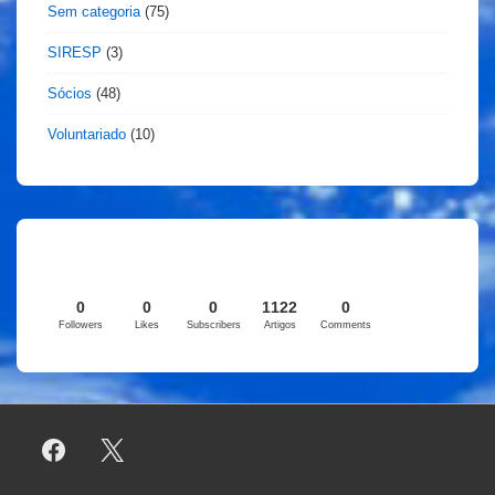
Sem categoria
(75)
SIRESP
(3)
Sócios
(48)
Voluntariado
(10)
0
0
0
1122
0
Followers
Likes
Subscribers
Artigos
Comments