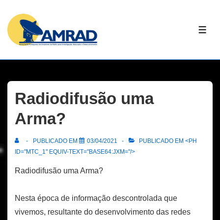
↓
Skip
ME
to
Main
Content
Radiodifusão uma
Arma?
PUBLICADO EM
03/04/2021
PUBLICADO EM <PH
ID="MTC_1" EQUIV-TEXT="BASE64:JXM="/>
Radiodifusão uma Arma?
Nesta época de informação descontrolada que
vivemos, resultante do desenvolvimento das redes