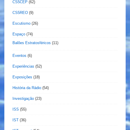
CS5CEP
(62)
CS5REO
(9)
Escutismo
(26)
Espaço
(74)
Balões Estratosféricos
(11)
Eventos
(6)
Experiências
(52)
Exposições
(18)
História da Rádio
(54)
Investigação
(23)
ISS
(55)
IST
(36)