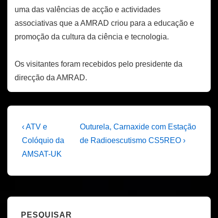
uma das valências de acção e actividades
associativas que a AMRAD criou para a educação e
promoção da cultura da ciência e tecnologia.
Os visitantes foram recebidos pelo presidente da
direcção da AMRAD.
Navegação
Previous
Next
‹ ATV e
Outurela, Carnaxide com Estação
Post
Post
de
Colóquio da
de Radioescutismo CS5REO ›
is
is
AMSAT-UK
artigos
PESQUISAR