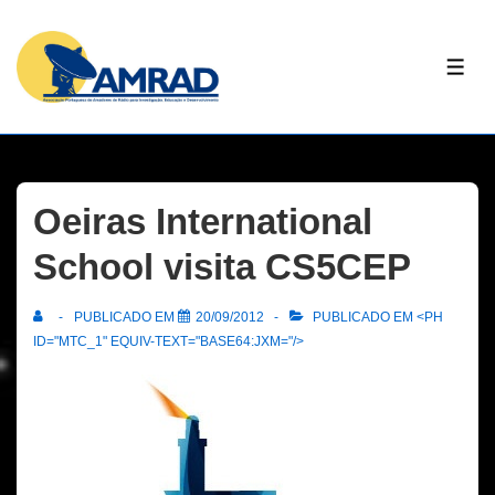
↓
Skip
ME
to
Main
Content
Oeiras International
School visita CS5CEP
PUBLICADO EM
20/09/2012
PUBLICADO EM <PH
ID="MTC_1" EQUIV-TEXT="BASE64:JXM="/>