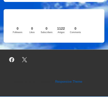
0
0
0
1122
0
Followers
Likes
Subscribers
Artigos
Comments
Copyright © 2026
| Powered by
Responsive Theme