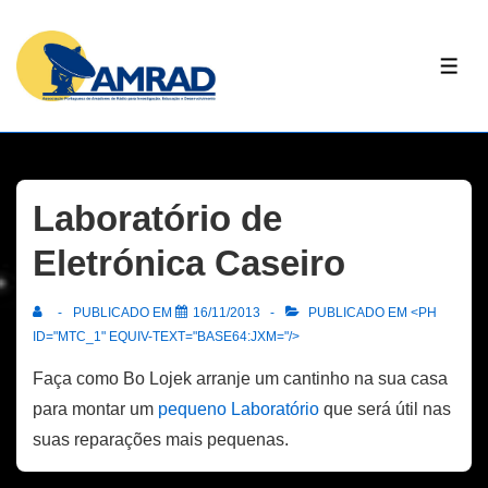
↓
Skip
ME
to
Main
Content
Laboratório de
Eletrónica Caseiro
PUBLICADO EM
16/11/2013
PUBLICADO EM <PH
ID="MTC_1" EQUIV-TEXT="BASE64:JXM="/>
Faça como Bo Lojek arranje um cantinho na sua casa
para montar um
pequeno Laboratório
que será útil nas
suas reparações mais pequenas.