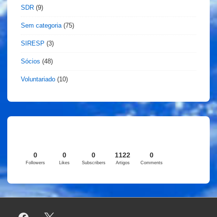
SDR
(9)
Sem categoria
(75)
SIRESP
(3)
Sócios
(48)
Voluntariado
(10)
0
0
0
1122
0
Followers
Likes
Subscribers
Artigos
Comments