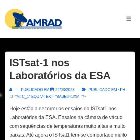
↓
Skip
ME
to
Main
Content
ISTsat-1 nos
Laboratórios da ESA
PUBLICADO EM
22/03/2023
PUBLICADO EM <PH
ID="MTC_1" EQUIV-TEXT="BASE64:JXM="/>
Hoje estão a decorrer os ensaios do ISTsat1 nos
Laboratórios da ESA. Ensaios na câmara de vácuo
com sequências de temperaturas muito altas e muito
baixas. Até agora o ISTsat1 tem-se comportado muito