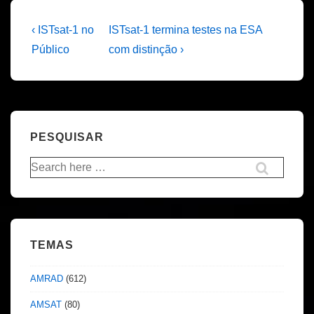
Navegação
Previous
Next
‹ ISTsat-1 no
ISTsat-1 termina testes na ESA
Post
Post
de
Público
com distinção ›
is
is
artigos
PESQUISAR
Pesquisar
por:
TEMAS
AMRAD
(612)
AMSAT
(80)