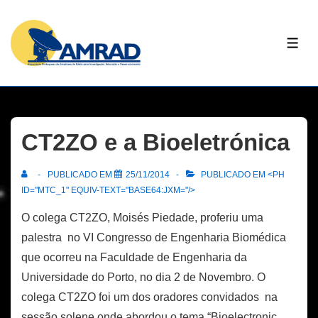
↓
Skip
ME
to
Main
Content
CT2ZO e a Bioeletrónica
PUBLICADO EM
25/11/2014
PUBLICADO EM <PH
ID="MTC_1" EQUIV-TEXT="BASE64:JXM="/>
O colega CT2ZO, Moisés Piedade, proferiu uma
palestra no VI Congresso de Engenharia Biomédica
que ocorreu na Faculdade de Engenharia da
Universidade do Porto, no dia 2 de Novembro. O
colega CT2ZO foi um dos oradores convidados na
sessão solene onde abordou o tema “Bioelectronic