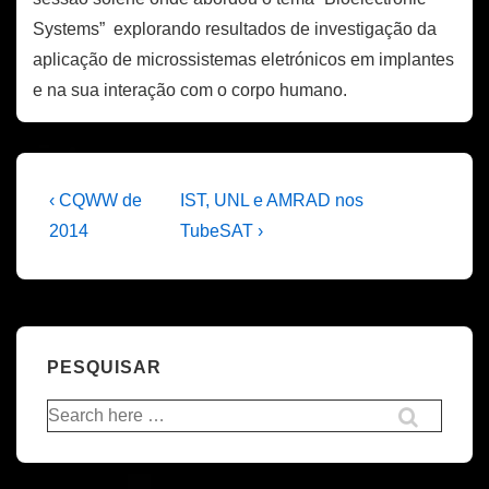
Systems” explorando resultados de investigação da
aplicação de microssistemas eletrónicos em implantes
e na sua interação com o corpo humano.
Navegação
Previous
Next
‹ CQWW de
IST, UNL e AMRAD nos
Post
Post
de
2014
TubeSAT ›
is
is
artigos
PESQUISAR
Pesquisar
por: