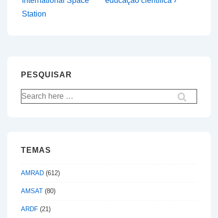
International Space
educação científica ›
artigos
Station
PESQUISAR
Pesquisar
por:
TEMAS
AMRAD
(612)
AMSAT
(80)
ARDF
(21)