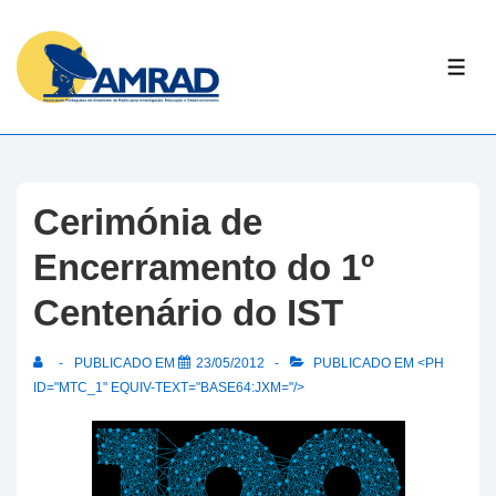
↓
Skip
ME
to
Main
Content
Cerimónia de
Encerramento do 1º
Centenário do IST
PUBLICADO EM
23/05/2012
PUBLICADO EM <PH
ID="MTC_1" EQUIV-TEXT="BASE64:JXM="/>