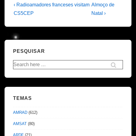
Navegação
Previous
Next
‹ Radioamadores franceses visitam
Almoço de
Post
Post
de
CS5CEP
Natal ›
is
is
artigos
PESQUISAR
Pesquisar
por:
TEMAS
AMRAD
(612)
AMSAT
(80)
ARDF
(21)