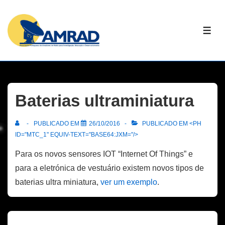
↓
Skip
ME
to
Main
Content
Baterias ultraminiatura
PUBLICADO EM
26/10/2016
PUBLICADO EM <PH
ID="MTC_1" EQUIV-TEXT="BASE64:JXM="/>
Para os novos sensores IOT “Internet Of Things” e
para a eletrónica de vestuário existem novos tipos de
baterias ultra miniatura,
ver um exemplo
.