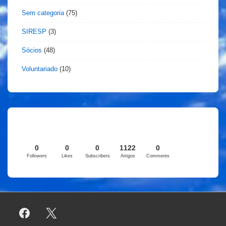
Sem categoria
(75)
SIRESP
(3)
Sócios
(48)
Voluntariado
(10)
0
0
0
1122
0
Followers
Likes
Subscribers
Artigos
Comments