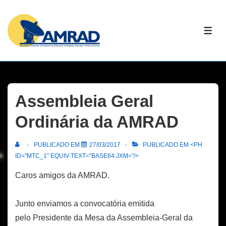
↓
Skip
ME
to
Main
Content
Assembleia Geral
Ordinária da AMRAD
PUBLICADO EM
27/03/2017
PUBLICADO EM <PH
ID="MTC_1" EQUIV-TEXT="BASE64:JXM="/>
Caros amigos da AMRAD.
Junto enviamos a convocatória emitida
pelo Presidente da Mesa da Assembleia-Geral da