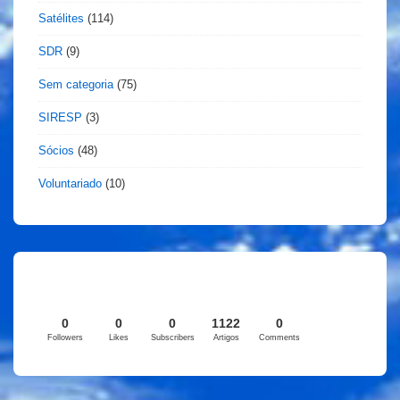
Satélites
(114)
SDR
(9)
Sem categoria
(75)
SIRESP
(3)
Sócios
(48)
Voluntariado
(10)
0
0
0
1122
0
Followers
Likes
Subscribers
Artigos
Comments