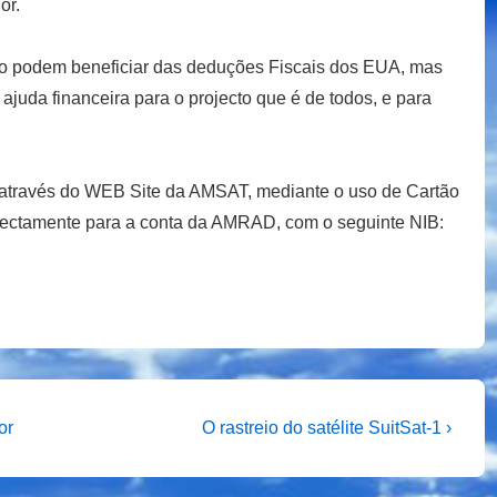
or.
ão podem beneficiar das deduções Fiscais dos EUA, mas
uda financeira para o projecto que é de todos, e para
e através do WEB Site da AMSAT, mediante o uso de Cartão
rectamente para a conta da AMRAD, com o seguinte NIB:
Next
or
O rastreio do satélite SuitSat-1 ›
Post
is