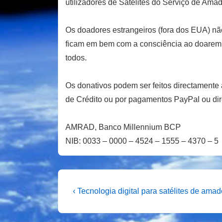
utilizadores de Satélites do Serviço de Amad
Os doadores estrangeiros (fora dos EUA) n
ficam em bem com a consciência ao doarem aj
todos.
Os donativos podem ser feitos directament
de Crédito ou por pagamentos PayPal ou di
AMRAD, Banco Millennium BCP
NIB: 0033 – 0000 – 4524 – 1555 – 4370 – 5
Navegação
Previous
‹ Tecnologia digital para satélites de amad
Post
de
is