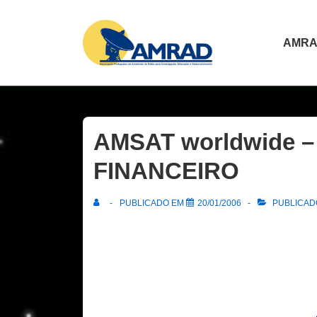
↓
Skip
Navegaç
AMR
to
principal
Main
Content
AMSAT worldwide 
FINANCEIRO
PUBLICADO EM
20/01/2006
PUBLICADO