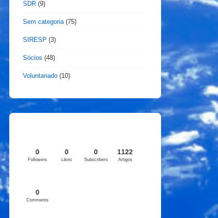
SDR
(9)
Sem categoria
(75)
SIRESP
(3)
Sócios
(48)
Voluntariado
(10)
0
0
0
1122
Followers
Likes
Subscribers
Artigos
0
Comments