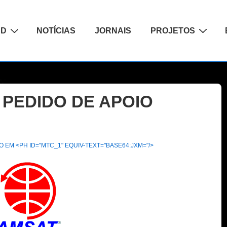
ão
AD
NOTÍCIAS
JORNAIS
PROJETOS
– PEDIDO DE APOIO
 EM <PH ID="MTC_1" EQUIV-TEXT="BASE64:JXM="/>