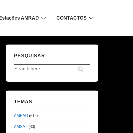
Estações AMRAD
CONTACTOS
PESQUISAR
Pesquisar
por:
TEMAS
AMRAD
(612)
AMSAT
(80)