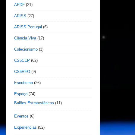
ARDF
(21)
ARISS
(27)
ARISS Portugal
(6)
Ciência Viva
(17)
Colecionismo
(3)
CS5CEP
(62)
CS5REO
(9)
Escutismo
(26)
Espaço
(74)
Balões Estratosféricos
(11)
Eventos
(6)
Experiências
(52)