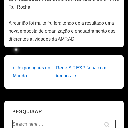
Rui Rocha.
A reunião foi muito fruífera tendo dela resultado uma
nova proposta de organização e enquadramento das
diferentes atividades da AMRAD.
Navegação
Previous
Next
‹ Um português no
Rede SIRESP falha com
Post
Post
de
Mundo
temporal ›
is
is
artigos
PESQUISAR
Pesquisar