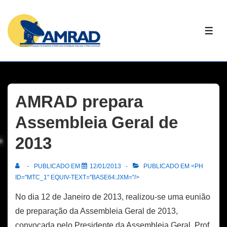
↓
Skip
ME
to
Main
Content
AMRAD prepara
Assembleia Geral de
2013
PUBLICADO EM
12/01/2013
PUBLICADO EM <PH
ID="MTC_1" EQUIV-TEXT="BASE64:JXM="/>
No dia 12 de Janeiro de 2013, realizou-se uma eunião
de preparação da Assembleia Geral de 2013,
convocada pelo Presidente da Assembleia Geral, Prof.