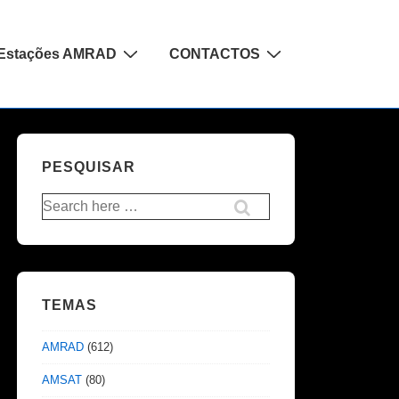
Estações AMRAD
CONTACTOS
PESQUISAR
Pesquisar
por:
TEMAS
AMRAD
(612)
AMSAT
(80)