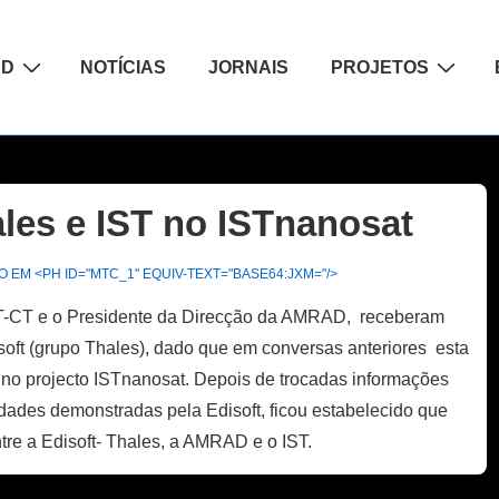
ão
AD
NOTÍCIAS
JORNAIS
PROJETOS
les e IST no ISTnanosat
 EM <PH ID="MTC_1" EQUIV-TEXT="BASE64:JXM="/>
T-CT e o Presidente da Direcção da AMRAD, receberam
ft (grupo Thales), dado que em conversas anteriores esta
 no projecto ISTnanosat. Depois de trocadas informações
dades demonstradas pela Edisoft, ficou estabelecido que
ntre a Edisoft- Thales, a AMRAD e o IST.