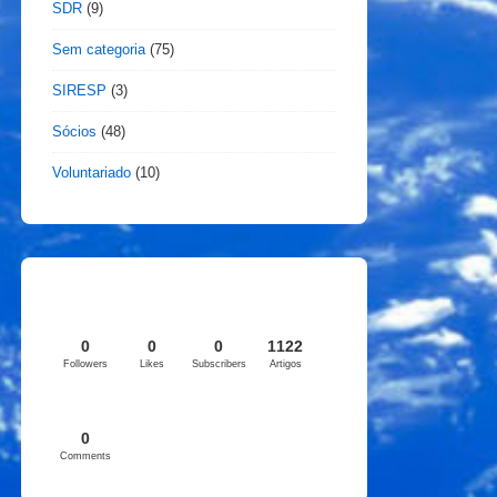
SDR
(9)
Sem categoria
(75)
SIRESP
(3)
Sócios
(48)
Voluntariado
(10)
0
0
0
1122
Followers
Likes
Subscribers
Artigos
0
Comments