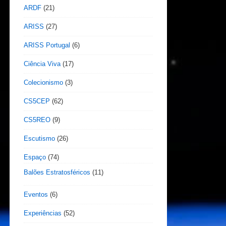
ARDF
(21)
ARISS
(27)
ARISS Portugal
(6)
Ciência Viva
(17)
Colecionismo
(3)
CS5CEP
(62)
CS5REO
(9)
Escutismo
(26)
Espaço
(74)
Balões Estratosféricos
(11)
Eventos
(6)
Experiências
(52)