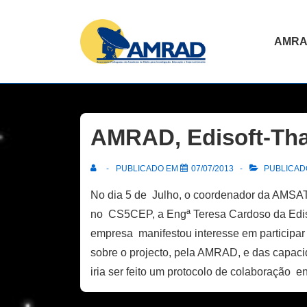
↓
Skip
Navegaç
AMR
to
principal
Main
Content
AMRAD, Edisoft-Tha
PUBLICADO EM
07/07/2013
PUBLICADO
No dia 5 de Julho, o coordenador da AMSA
no CS5CEP, a Engª Teresa Cardoso da Ediso
empresa manifestou interesse em participar
sobre o projecto, pela AMRAD, e das capaci
iria ser feito um protocolo de colaboração e