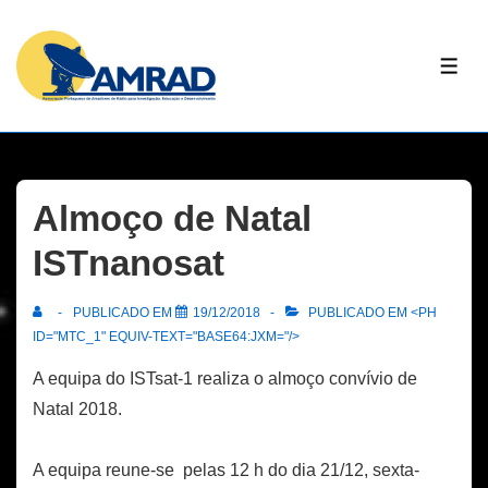
↓
Skip
ME
to
Main
Content
Almoço de Natal
ISTnanosat
PUBLICADO EM
19/12/2018
PUBLICADO EM <PH
ID="MTC_1" EQUIV-TEXT="BASE64:JXM="/>
A equipa do ISTsat-1 realiza o almoço convívio de
Natal 2018.
A equipa reune-se pelas 12 h do dia 21/12, sexta-