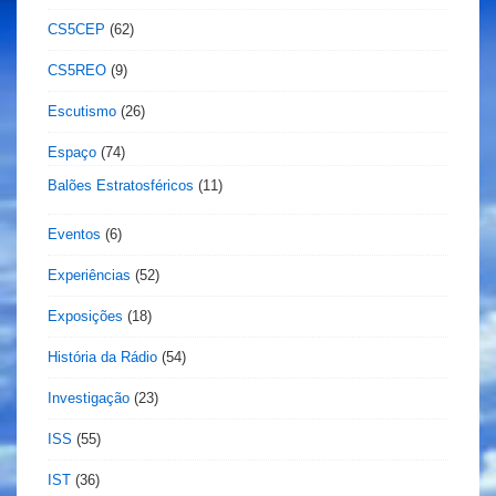
CS5CEP
(62)
CS5REO
(9)
Escutismo
(26)
Espaço
(74)
Balões Estratosféricos
(11)
Eventos
(6)
Experiências
(52)
Exposições
(18)
História da Rádio
(54)
Investigação
(23)
ISS
(55)
IST
(36)