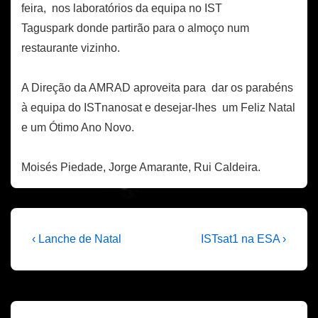
feira, nos laboratórios da equipa no IST
Taguspark donde partirão para o almoço num
restaurante vizinho.
A Direção da AMRAD aproveita para dar os parabéns
à equipa do ISTnanosat e desejar-lhes um Feliz Natal
e um Ótimo Ano Novo.
Moisés Piedade, Jorge Amarante, Rui Caldeira.
Navegação
Previous
Next
‹ Lanche de Natal
ISTsat1 na ESA ›
Post
Post
de
is
is
artigos