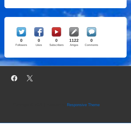
0
0
0
1122
0
Followers
Likes
Subscribers
Artigos
Comments
Copyright © 2026
| Powered by
Responsive Theme