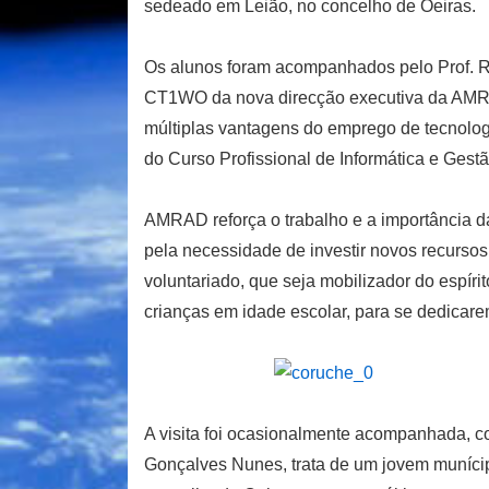
sedeado em Leião, no concelho de Oeiras.
Os alunos foram acompanhados pelo Prof. Ru
CT1WO da nova direcção executiva da AMRA
múltiplas vantagens do emprego de tecnolog
do Curso Profissional de Informática e Gestã
AMRAD reforça o trabalho e a importância d
pela necessidade de investir novos recursos
voluntariado, que seja mobilizador do espírit
crianças em idade escolar, para se dedicarem
A visita foi ocasionalmente acompanhada, c
Gonçalves Nunes, trata de um jovem munícip