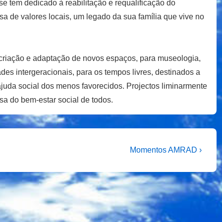
se tem dedicado à reabilitação e requalificação do
sa de valores locais, um legado da sua família que vive no
a criação e adaptação de novos espaços, para museologia,
ades intergeracionais, para os tempos livres, destinados a
 ajuda social dos menos favorecidos. Projectos liminarmente
sa do bem-estar social de todos.
Next
Momentos AMRAD ›
Post
is