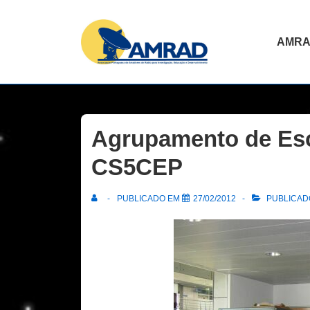
↓
Skip
Navegaç
AMR
to
principal
Main
Content
Agrupamento de Esc
CS5CEP
PUBLICADO EM
27/02/2012
PUBLICADO