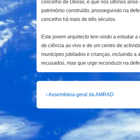
concelho de Oeiras, e que nos últimos anos 
património construído, prosseguindo na defe
concelho há mais de três séculos.
Este jovem arquitecto tem vindo a estudar 
de ciência ao vivo e de um centro de activid
munícipes jubilados e crianças, incluindo a
recusados, mas que urge reconduzir na defe
Navegação
Previous
‹ Assembleia-geral da AMRAD
Post
de
is
artigos