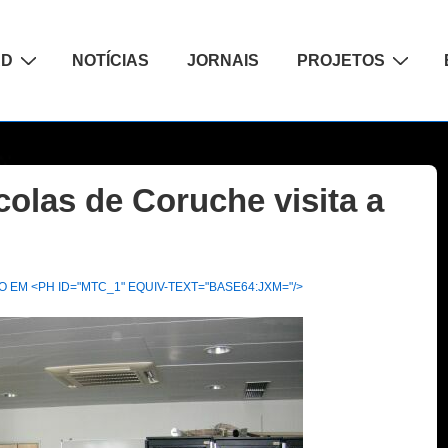
ão
AD
NOTÍCIAS
JORNAIS
PROJETOS
olas de Coruche visita a
 EM <PH ID="MTC_1" EQUIV-TEXT="BASE64:JXM="/>