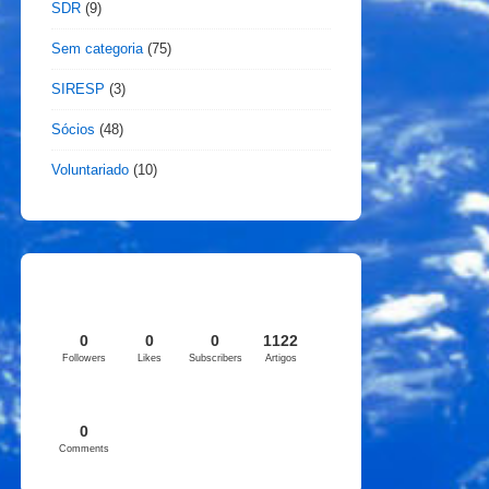
SDR
(9)
Sem categoria
(75)
SIRESP
(3)
Sócios
(48)
Voluntariado
(10)
0
0
0
1122
Followers
Likes
Subscribers
Artigos
0
Comments