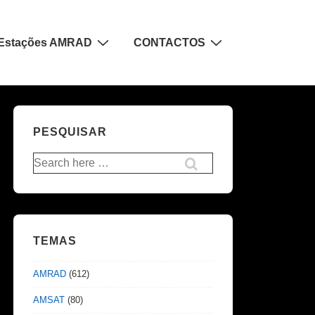
Estações AMRAD
CONTACTOS
PESQUISAR
Pesquisar
por:
TEMAS
AMRAD
(612)
AMSAT
(80)