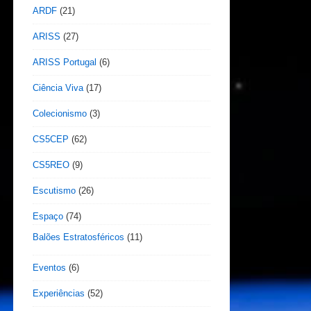
ARDF
(21)
ARISS
(27)
ARISS Portugal
(6)
Ciência Viva
(17)
Colecionismo
(3)
CS5CEP
(62)
CS5REO
(9)
Escutismo
(26)
Espaço
(74)
Balões Estratosféricos
(11)
Eventos
(6)
Experiências
(52)