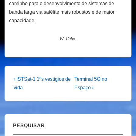
caminho para o desenvolvimento de sistemas de
banda larga via satélite mais robustos e de maior
capacidade.
W- Cube.
Navegação
Previous
Next
‹ ISTSat-1 1ºs vestígios de
Terminal 5G no
Post
Post
de
vida
Espaço ›
is
is
artigos
PESQUISAR