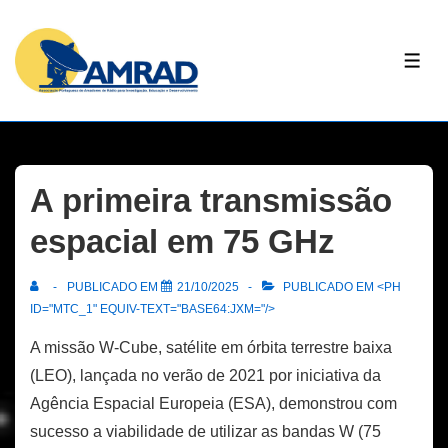
↓
Skip
ME
to
Main
Content
A primeira transmissão
espacial em 75 GHz
PUBLICADO EM
21/10/2025
PUBLICADO EM <PH
ID="MTC_1" EQUIV-TEXT="BASE64:JXM="/>
A missão W-Cube, satélite em órbita terrestre baixa
(LEO), lançada no verão de 2021 por iniciativa da
Agência Espacial Europeia (ESA), demonstrou com
sucesso a viabilidade de utilizar as bandas W (75