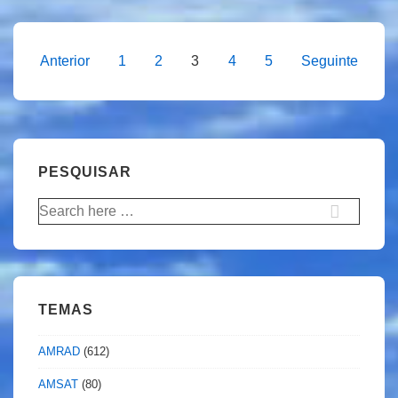
W5KWQ
saúda
Escuteiros/Escoteiros
Paginação
Anterior
1
2
3
4
5
Seguinte
de
dos
Oeiras
conteúdos
PESQUISAR
Pesquisar
por:
TEMAS
AMRAD
(612)
AMSAT
(80)