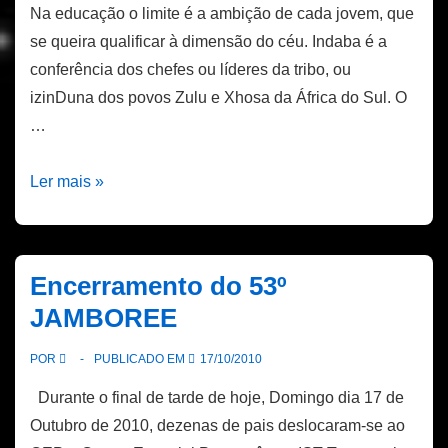
Na educação o limite é a ambição de cada jovem, que
se queira qualificar à dimensão do céu. Indaba é a
conferência dos chefes ou líderes da tribo, ou
izinDuna dos povos Zulu e Xhosa da África do Sul. O
…
AMRAD
Ler mais »
apoia
acção
do
Encerramento do 53º
INDABA
JAMBOREE
POR
PUBLICADO EM
17/10/2010
Durante o final de tarde de hoje, Domingo dia 17 de
Outubro de 2010, dezenas de pais deslocaram-se ao