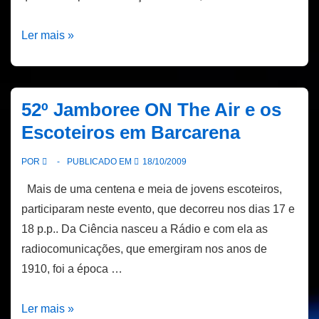
O
Ler mais »
53º
JAMBOREE,
pela
52º Jamboree ON The Air e os
calada
Escoteiros em Barcarena
da
noite
POR
PUBLICADO EM
18/10/2009
Mais de uma centena e meia de jovens escoteiros,
participaram neste evento, que decorreu nos dias 17 e
18 p.p.. Da Ciência nasceu a Rádio e com ela as
radiocomunicações, que emergiram nos anos de
1910, foi a época …
52º
Ler mais »