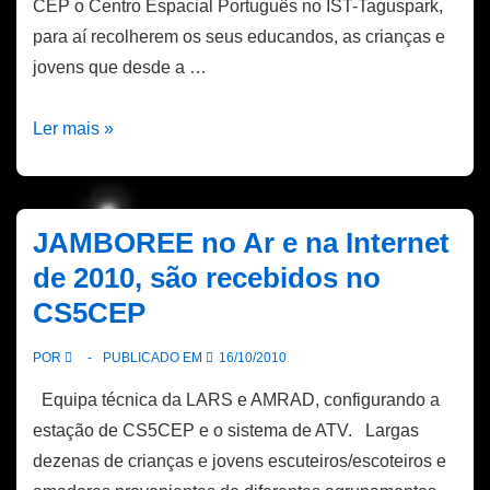
CEP o Centro Espacial Português no IST-Taguspark,
para aí recolherem os seus educandos, as crianças e
jovens que desde a …
Encerramento
Ler mais »
do
53º
JAMBOREE
JAMBOREE no Ar e na Internet
de 2010, são recebidos no
CS5CEP
POR
PUBLICADO EM
16/10/2010
Equipa técnica da LARS e AMRAD, configurando a
estação de CS5CEP e o sistema de ATV. Largas
dezenas de crianças e jovens escuteiros/escoteiros e