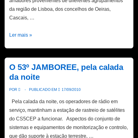
amadores provenientes de diferentes agrupamentos
da região de Lisboa, dos concelhos de Oeiras,
Cascais, …
JAMBOREE
Ler mais »
no
Ar
e
O 53º JAMBOREE, pela calada
na
da noite
Internet
de
POR
PUBLICADO EM
17/09/2010
2010,
Pela calada da noite, os operadores de rádio em
são
serviço, mantinham a estação de rastreio de satélites
recebidos
do CS5CEP a funcionar. Aspectos do conjunto de
no
sistemas e equipamentos de monitorização e controlo,
CS5CEP
que dão suporte à estação terrestre, …