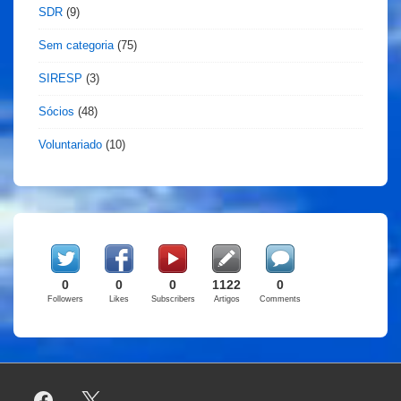
SDR
(9)
Sem categoria
(75)
SIRESP
(3)
Sócios
(48)
Voluntariado
(10)
0
0
0
1122
0
Followers
Likes
Subscribers
Artigos
Comments