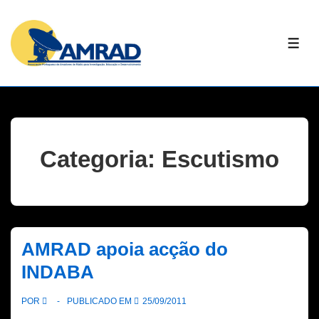
↓
Skip
ME
to
Main
Content
Categoria:
Escutismo
AMRAD apoia acção do
INDABA
POR
PUBLICADO EM
25/09/2011