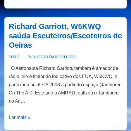
Jamboree
ON
The
Richard Garriott, W5KWQ
Air
saúda Escuteiros/Escoteiros de
e
Oeiras
os
Escoteiros
POR
PUBLICADO EM
08/11/2008
em
O Astronauta Richard Garriott, também é amador de
Barcarena
rádio, ele é titular do indicativo dos EUA, W5KWQ, e
participou no JOTA 2008 a partir do espaço (Jamboree
On The Air). Este ano a AMRAD realizou o Jamboree
no Ar …
Richard
Ler mais »
Garriott,