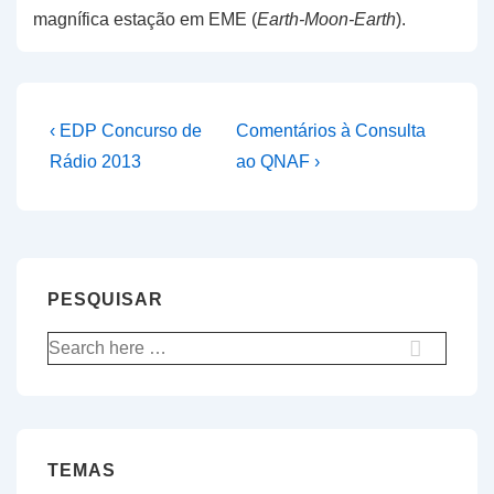
magnífica estação em EME (
Earth-Moon-Earth
).
Navegação
Previous
Next
‹ EDP Concurso de
Comentários à Consulta
Post
Post
de
Rádio 2013
ao QNAF ›
is
is
artigos
PESQUISAR
Pesquisar
por:
TEMAS