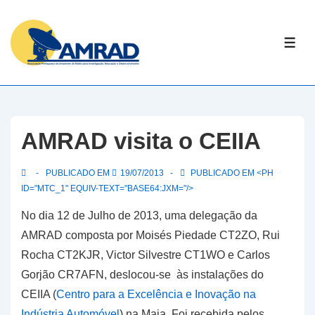
↓
Skip
ME
to
Main
Content
AMRAD visita o CEIIA
PUBLICADO EM
19/07/2013
PUBLICADO EM <PH
ID="MTC_1" EQUIV-TEXT="BASE64:JXM="/>
No dia 12 de Julho de 2013, uma delegação da
AMRAD composta por Moisés Piedade CT2ZO, Rui
Rocha CT2KJR, Victor Silvestre CT1WO e Carlos
Gorjão CR7AFN, deslocou-se às instalações do
CEIIA (
Centro para a Excelência e Inovação na
Indústria Automóvel
) na Maia. Foi recebida pelos