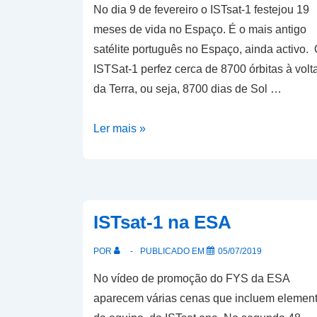
No dia 9 de fevereiro o ISTsat-1 festejou 19
meses de vida no Espaço. É o mais antigo
satélite português no Espaço, ainda activo.
ISTSat-1 perfez cerca de 8700 órbitas à volt
da Terra, ou seja, 8700 dias de Sol …
ISTSat-
Ler mais »
1
há
19
meses
ISTsat-1 na ESA
no
Espaço
POR
PUBLICADO EM
05/07/2019
No vídeo de promoção do FYS da ESA
aparecem várias cenas que incluem elemen