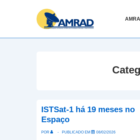
↓
Skip
Navegaç
AMR
to
principal
Main
Content
Categ
ISTSat-1 há 19 meses no
Espaço
POR
PUBLICADO EM
08/02/2026