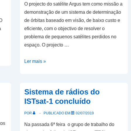
O projecto do satélite Argus tem como missão a
demonstração de um sistema de determinação
 O
de órbitas baseado em visão, de baixo custo e
a
eficiente, com o objectivo de resolver o
problema de pequenos satélites perdidos no
espaço. O projecto …
IST
Ler mais »
NanosatLab
no
satélite
Sistema de rádios do
Argus
ISTsat-1 concluído
POR
PUBLICADO EM
02/07/2019
tos
Na passada 6ª feira o grupo de trabalho do