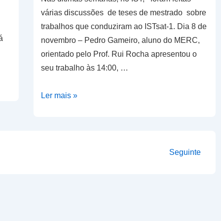
várias discussões de teses de mestrado sobre
trabalhos que conduziram ao ISTsat-1. Dia 8 de
á
novembro – Pedro Gameiro, aluno do MERC,
orientado pelo Prof. Rui Rocha apresentou o
seu trabalho às 14:00, …
Teses
Ler mais »
de
mestrado
no
ISTsat-
Seguinte
1