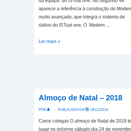
da equipa do ISTsat one. No segundo 48
aparece a referência à construção do Mode
muito avançado, que integra o sistema de
rádios do ISTsat one. O Modem …
ISTsat-
Ler mais »
1
na
ESA
Almoço de Natal – 2018
POR
PUBLICADO EM
18/11/2018
Caros colegas O almoço de Natal de 2018 t
lugar no próximo sábado dia 24 de novembr