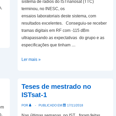
sistema de rádios do ISTnanosat (TTC)
m,
terminou, no INESC, os
ensaios laboratoriais deste sistema, com
resultados excelentes. Conseguiu-se receber
tramas digitais em RF com -115 dBm
ultrapassando as expectativas do grupo e as
especificações que tinham …
Sistema
Ler mais »
de
rádios
do
Teses de mestrado no
ISTsat-
ISTsat-1
1
concluído
POR
PUBLICADO EM
17/11/2018
em
o.
Nas últimas semanas, no IST, foram feitas