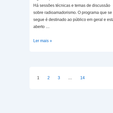
Há sessões técnicas e temas de discussão
sobre radioamadorismo. O programa que se
segue é destinado ao público em geral e est
aberto …
Almoço
Ler mais »
de
Natal
–
2018
Paginação
1
2
3
…
14
dos
conteúdos