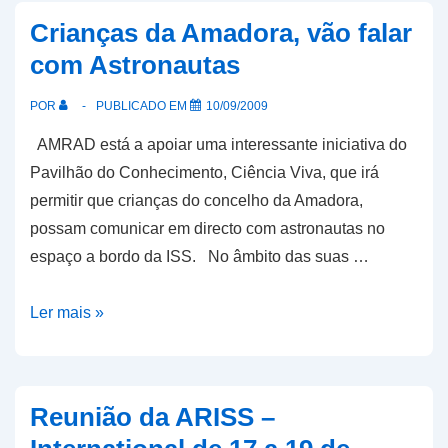
lugar
Crianças da Amadora, vão falar
no
com Astronautas
concurso
internacional
POR
PUBLICADO EM
10/09/2009
da
AMRAD está a apoiar uma interessante iniciativa do
ARISS
Pavilhão do Conhecimento, Ciência Viva, que irá
permitir que crianças do concelho da Amadora,
possam comunicar em directo com astronautas no
espaço a bordo da ISS. No âmbito das suas …
Crianças
Ler mais »
da
Amadora,
vão
Reunião da ARISS –
falar