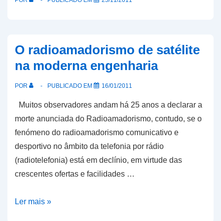
POR
PUBLICADO EM
25/11/2011
O radioamadorismo de satélite
na moderna engenharia
POR
PUBLICADO EM
16/01/2011
Muitos observadores andam há 25 anos a declarar a
morte anunciada do Radioamadorismo, contudo, se o
fenómeno do radioamadorismo comunicativo e
desportivo no âmbito da telefonia por rádio
(radiotelefonia) está em declínio, em virtude das
crescentes ofertas e facilidades …
O
Ler mais »
radioamadorismo