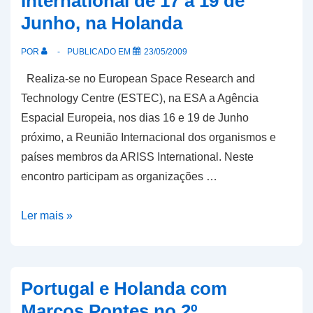
International de 17 a 19 de
com
Junho, na Holanda
Astronautas
POR
PUBLICADO EM
23/05/2009
Realiza-se no European Space Research and
Technology Centre (ESTEC), na ESA a Agência
Espacial Europeia, nos dias 16 e 19 de Junho
próximo, a Reunião Internacional dos organismos e
países membros da ARISS International. Neste
encontro participam as organizações …
Reunião
Ler mais »
da
ARISS
–
Portugal e Holanda com
International
Marcos Pontes no 2º
de