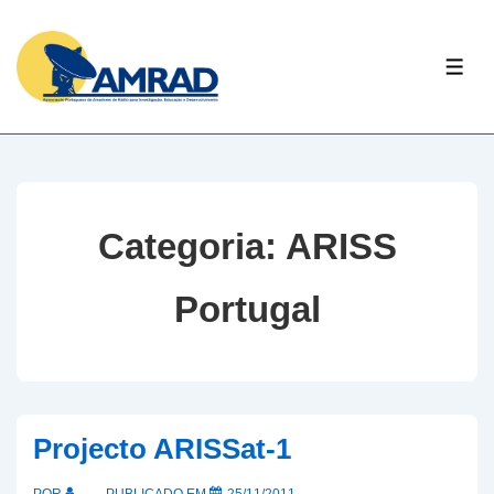
↓
Skip
ME
to
Main
Content
Categoria:
ARISS
Portugal
Projecto ARISSat-1