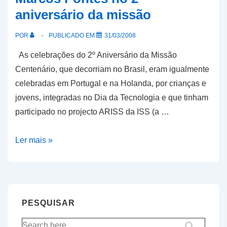
aniversário da missão
17
a
POR
PUBLICADO EM
31/03/2008
19
As celebrações do 2º Aniversário da Missão
de
Centenário, que decorriam no Brasil, eram igualmente
Junho,
celebradas em Portugal e na Holanda, por crianças e
na
jovens, integradas no Dia da Tecnologia e que tinham
Holanda
participado no projecto ARISS da ISS (a …
Portugal
Ler mais »
e
Holanda
com
Marcos
PESQUISAR
Pontes
Pesquisar
no