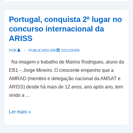
de
satélite
Portugal, conquista 2º lugar no
na
concurso internacional da
moderna
ARISS
engenharia
POR
PUBLICADO EM
20/12/2009
Na imagem o trabalho de Marino Rodrigues, aluno da
EB1 – Jorge Mineiro. O crescente empenho que a
AMRAD (membro e delegação nacional da AMSAT e
ARISS) desde há mais de 12 anos, ano após ano, tem
vindo a …
Portugal,
Ler mais »
conquista
2º