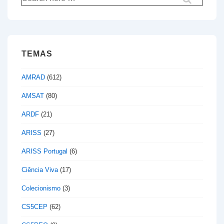
por:
2º
aniversário
da
TEMAS
missão
AMRAD
(612)
AMSAT
(80)
ARDF
(21)
ARISS
(27)
ARISS Portugal
(6)
Ciência Viva
(17)
Colecionismo
(3)
CS5CEP
(62)