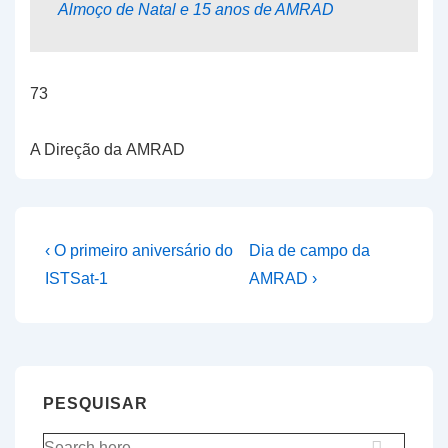
Almoço de Natal e 15 anos de AMRAD
73
A Direção da AMRAD
Navegação
Previous
Next
‹ O primeiro aniversário do
Dia de campo da
Post
Post
de
ISTSat-1
AMRAD ›
is
is
artigos
PESQUISAR
Pesquisar