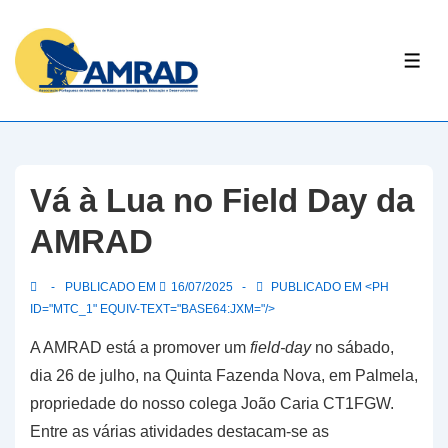
↓
Skip
ME
to
Main
Content
Vá à Lua no Field Day da
AMRAD
PUBLICADO EM
16/07/2025
PUBLICADO EM <PH
ID="MTC_1" EQUIV-TEXT="BASE64:JXM="/>
A AMRAD está a promover um
field-day
no sábado,
dia 26 de julho, na Quinta Fazenda Nova, em Palmela,
propriedade do nosso colega João Caria CT1FGW.
Entre as várias atividades destacam-se as