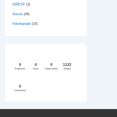
SIRESP
(3)
Sócios
(48)
Voluntariado
(10)
0
0
0
1122
Followers
Likes
Subscribers
Artigos
0
Comments