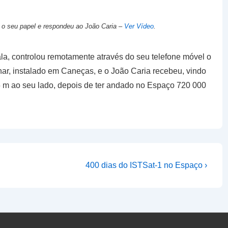
r o seu papel e respondeu ao João Caria –
Ver Vídeo
.
ala, controlou remotamente através do seu telefone móvel o
nar, instalado em Caneças, e o João Caria recebeu, vindo
a 5 m ao seu lado, depois de ter andado no Espaço 720 000
Next
400 dias do ISTSat-1 no Espaço ›
Post
is