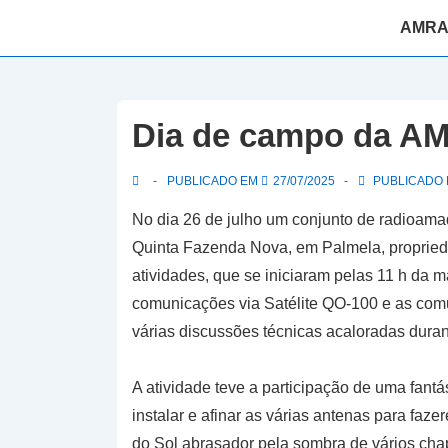
↓
Navegaç
AMR
Skip
principal
to
Main
Content
Dia de campo da A
PUBLICADO EM
27/07/2025
PUBLICADO E
No dia 26 de julho um conjunto de radioam
Quinta Fazenda Nova, em Palmela, propried
atividades, que se iniciaram pelas 11 h da 
comunicações via Satélite QO-100 e as com
várias discussões técnicas acaloradas duran
A atividade teve a participação de uma fant
instalar e afinar as várias antenas para faz
do Sol abrasador pela sombra de vários cha