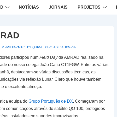
ão
AD
NOTÍCIAS
JORNAIS
PROJETOS
MRAD
M <PH ID="MTC_1" EQUIV-TEXT="BASE64:JXM="/>
adores participou num
Field Day
da AMRAD realizado na
ade do nosso colega João Caria CT1FGW. Entre as várias
manhã, destacaram-se várias discussões técnicas, as
unicações via reflexão Lunar. Claro que houve também
te o excelente almoço.
ástica equipa do
Grupo Português de DX
. Começaram por
erem comunicações através do satélite QO-100, protegidos
péus instalados em suportes improvisados.