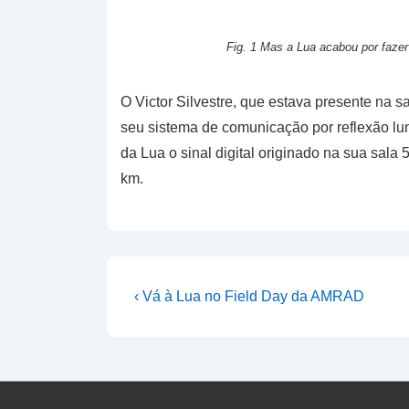
Fig. 1 Mas a Lua acabou por faze
O Victor Silvestre, que estava presente na s
seu sistema de comunicação por reflexão lu
da Lua o sinal digital originado na sua sal
km.
Navegação
Previous
‹ Vá à Lua no Field Day da AMRAD
Post
de
is
artigos