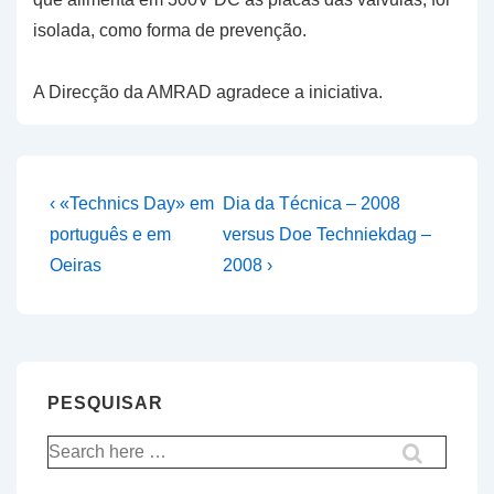
isolada, como forma de prevenção.
A Direcção da AMRAD agradece a iniciativa.
Navegação
Previous
Next
‹ «Technics Day» em
Dia da Técnica – 2008
Post
Post
de
português e em
versus Doe Techniekdag –
is
is
Oeiras
2008 ›
artigos
PESQUISAR
Pesquisar
por: