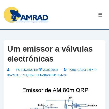
↓
Skip
ME
to
Main
Content
Um emissor a válvulas
electrónicas
PUBLICADO EM
29/03/2008
PUBLICADO EM <PH
ID="MTC_1" EQUIV-TEXT="BASE64:JXM="/>