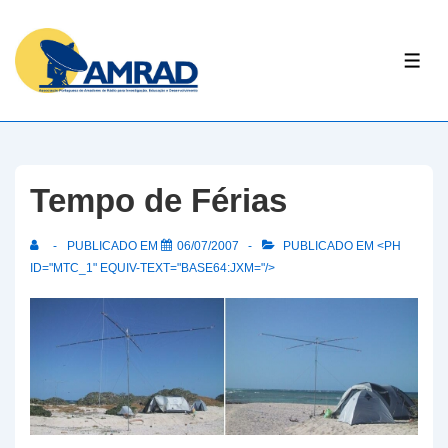
↓
Skip
ME
to
Main
Content
Tempo de Férias
PUBLICADO EM
06/07/2007
PUBLICADO EM <PH
ID="MTC_1" EQUIV-TEXT="BASE64:JXM="/>