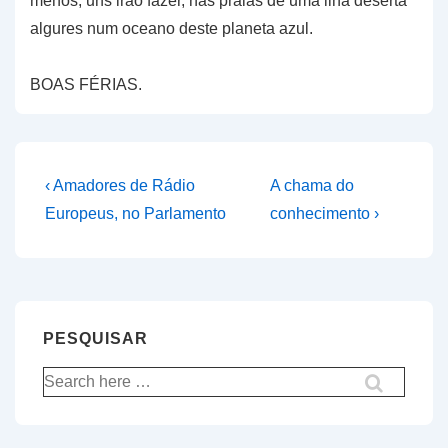
menos, uns irão fazer, nas praias de uma ilha deserta
algures num oceano deste planeta azul.
BOAS FÉRIAS.
Navegação
Previous
Next
‹ Amadores de Rádio
A chama do
Post
Post
de
Europeus, no Parlamento
conhecimento ›
is
is
artigos
PESQUISAR
Pesquisar
por: