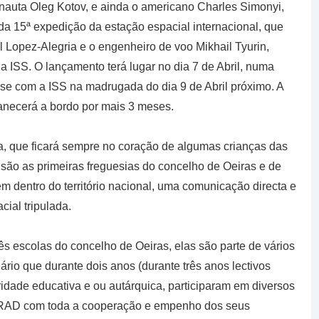
auta Oleg Kotov, e ainda o americano Charles Simonyi,
s da 15ª expedição da estação espacial internacional, que
Lopez-Alegria e o engenheiro de voo Mikhail Tyurin,
 ISS. O lançamento terá lugar no dia 7 de Abril, numa
se com a ISS na madrugada do dia 9 de Abril próximo. A
anecerá a bordo por mais 3 meses.
a, que ficará sempre no coração de algumas crianças das
são as primeiras freguesias do concelho de Oeiras e de
rem dentro do território nacional, uma comunicação directa e
cial tripulada.
ês escolas do concelho de Oeiras, elas são parte de vários
rio que durante dois anos (durante três anos lectivos
dade educativa e ou autárquica, participaram em diversos
MRAD com toda a cooperação e empenho dos seus