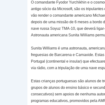
O comandante Fyodor Yurchikhin e o cosmon
antigo sócio da Microsoft, são os tripulante
vão render o comandante americano Michael 
depois de uma missão de 6 meses a bordo da
nave russa Soyuz TMA-10, que deverá ligar-
Astronauta americana Sunita Williams perm
Sunita Williams é uma astronauta, american
freguesias de Barcarena e Carnaxide. Estas 
Portugal (continental e insular) que efectua
via rádio, com a tripulação de uma nave espa
Estas crianças portuguesas são alunos de tr
grupos de alunos do ensino básico e secundá
consecutivos) sem apoios de nenhuma autori
programas educativos, promovidos pela A