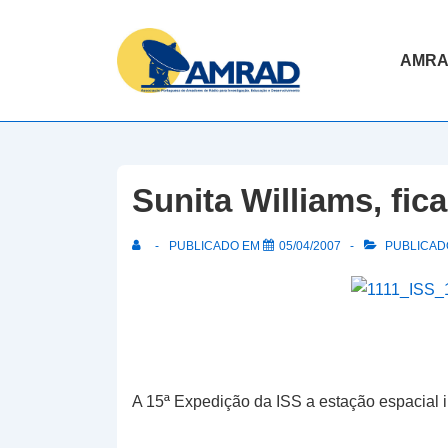
↓
Skip
Navegaç
AMR
to
principal
Main
Content
Sunita Williams, fic
PUBLICADO EM
05/04/2007
PUBLICADO
A 15ª Expedição da ISS a estação espacial in