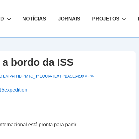
ão
AD
NOTÍCIAS
JORNAIS
PROJETOS
a a bordo da ISS
 EM <PH ID="MTC_1" EQUIV-TEXT="BASE64:JXM="/>
ternacional está pronta para partir.