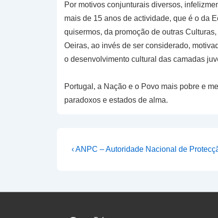
Por motivos conjunturais diversos, infelizm
mais de 15 anos de actividade, que é o da 
quisermos, da promoção de outras Culturas, 
Oeiras, ao invés de ser considerado, motiv
o desenvolvimento cultural das camadas juve
Portugal, a Nação e o Povo mais pobre e me
paradoxos e estados de alma.
Navegação
Previous
‹ ANPC – Autoridade Nacional de Protecçã
Post
de
is
artigos