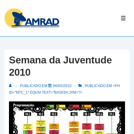
↓
Skip
ME
to
Main
Content
Semana da Juventude
2010
PUBLICADO EM
06/05/2010
PUBLICADO EM <PH
ID="MTC_1" EQUIV-TEXT="BASE64:JXM="/>