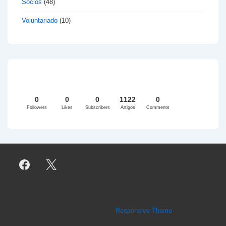
Sócios
(48)
Voluntariado
(10)
0
0
0
1122
0
Followers
Likes
Subscribers
Artigos
Comments
Copyright © 2026
| Powered by
Responsive Theme