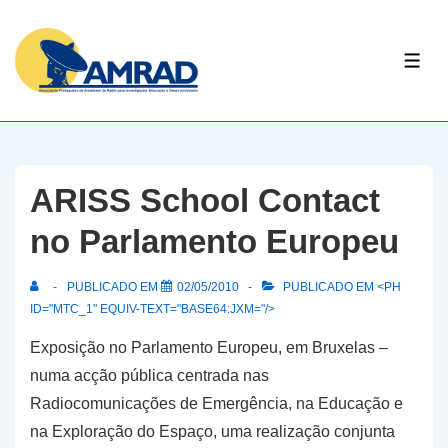
↓
Skip
ME
to
Main
Content
ARISS School Contact
no Parlamento Europeu
PUBLICADO EM
02/05/2010
PUBLICADO EM <PH
ID="MTC_1" EQUIV-TEXT="BASE64:JXM="/>
Exposição no Parlamento Europeu, em Bruxelas –
numa acção pública centrada nas
Radiocomunicações de Emergência, na Educação e
na Exploração do Espaço, uma realização conjunta