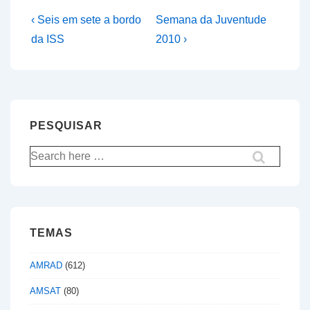
Navegação
Previous
Next
‹ Seis em sete a bordo
Semana da Juventude
Post
Post
de
da ISS
2010 ›
is
is
artigos
PESQUISAR
Pesquisar
por:
TEMAS
AMRAD
(612)
AMSAT
(80)