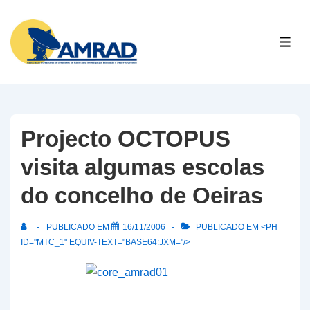
↓
Skip
ME
to
Main
Content
Projecto OCTOPUS
visita algumas escolas
do concelho de Oeiras
PUBLICADO EM
16/11/2006
PUBLICADO EM <PH
ID="MTC_1" EQUIV-TEXT="BASE64:JXM="/>