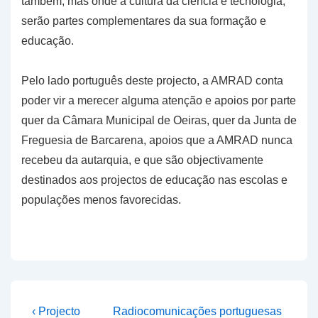
também, mas onde a cultura da ciência e tecnologia,
serão partes complementares da sua formação e
educação.
Pelo lado português deste projecto, a AMRAD conta
poder vir a merecer alguma atenção e apoios por parte
quer da Câmara Municipal de Oeiras, quer da Junta de
Freguesia de Barcarena, apoios que a AMRAD nunca
recebeu da autarquia, e que são objectivamente
destinados aos projectos de educação nas escolas e
populações menos favorecidas.
Navegação
Previous
Next
‹ Projecto
Radiocomunicações portuguesas