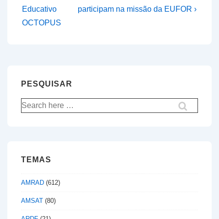
Post
Post
de
Educativo
participam na missão da EUFOR ›
is
is
OCTOPUS
artigos
PESQUISAR
Pesquisar
por:
TEMAS
AMRAD
(612)
AMSAT
(80)
ARDF
(21)