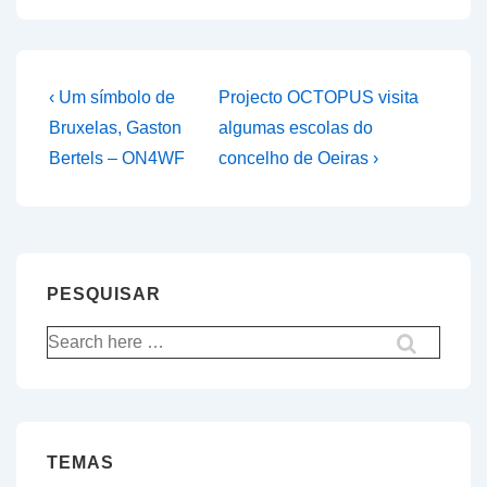
Navegação
Previous
Next
‹ Um símbolo de
Projecto OCTOPUS visita
Post
Post
de
Bruxelas, Gaston
algumas escolas do
is
is
Bertels – ON4WF
concelho de Oeiras ›
artigos
PESQUISAR
Pesquisar
por:
TEMAS