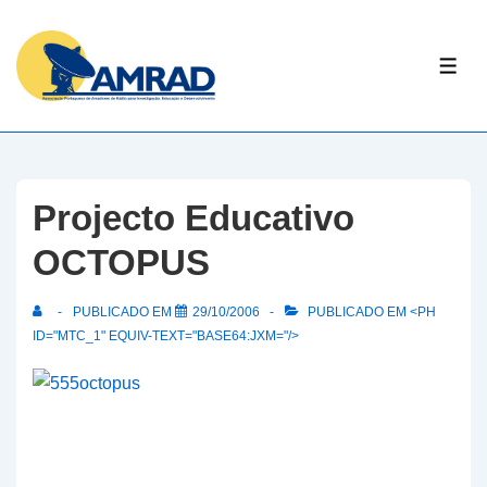
↓
Skip
ME
to
Main
Content
Projecto Educativo
OCTOPUS
PUBLICADO EM
29/10/2006
PUBLICADO EM <PH
ID="MTC_1" EQUIV-TEXT="BASE64:JXM="/>