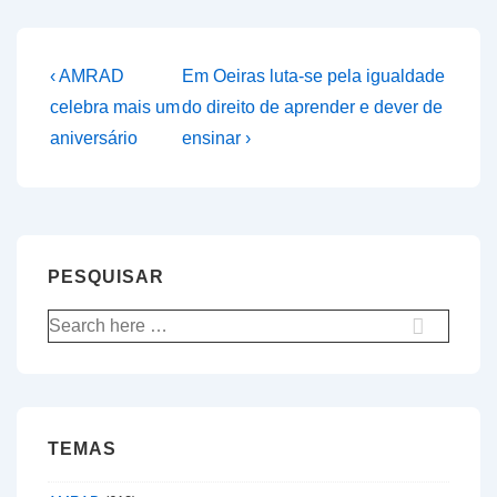
Navegação
Previous
Next
‹ AMRAD
Em Oeiras luta-se pela igualdade
Post
Post
de
celebra mais um
do direito de aprender e dever de
is
is
aniversário
ensinar ›
artigos
PESQUISAR
Pesquisar
por:
TEMAS