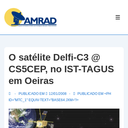
↓
Skip
ME
to
Main
Content
O satélite Delfi-C3 @
CS5CEP, no IST-TAGUS
em Oeiras
PUBLICADO EM
12/01/2008
PUBLICADO EM <PH
ID="MTC_1" EQUIV-TEXT="BASE64:JXM="/>