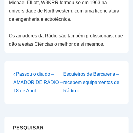
Michael Elliott, W8KRR formou-se em 1963 na
universidade de Northwestern, com uma licenciatura
de engenharia electrotécnica.
Os amadores da Rádio são também profissionais, que
dão a estas Ciências o melhor de si mesmos.
Navegação
Previous
Next
‹ Passou o dia do –
Escuteiros de Barcarena –
Post
Post
de
AMADOR DE RÁDIO –
recebem equipamentos de
is
is
18 de Abril
Rádio ›
artigos
PESQUISAR