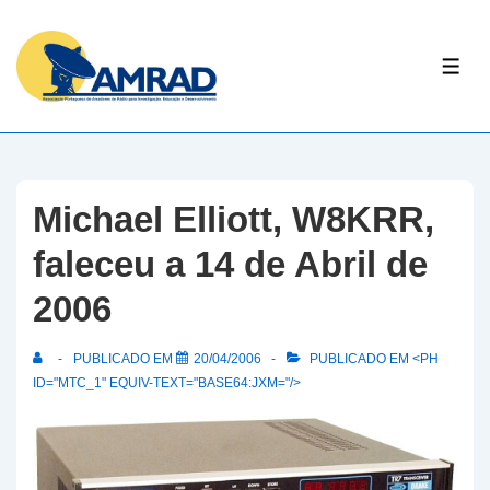
↓
Skip
ME
to
Main
Content
Michael Elliott, W8KRR,
faleceu a 14 de Abril de
2006
PUBLICADO EM
20/04/2006
PUBLICADO EM <PH
ID="MTC_1" EQUIV-TEXT="BASE64:JXM="/>