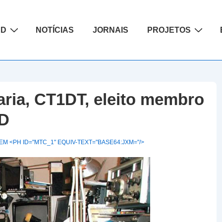
ão
AD
NOTÍCIAS
JORNAIS
PROJETOS
aria, CT1DT, eleito membro
AD
M <PH ID="MTC_1" EQUIV-TEXT="BASE64:JXM="/>