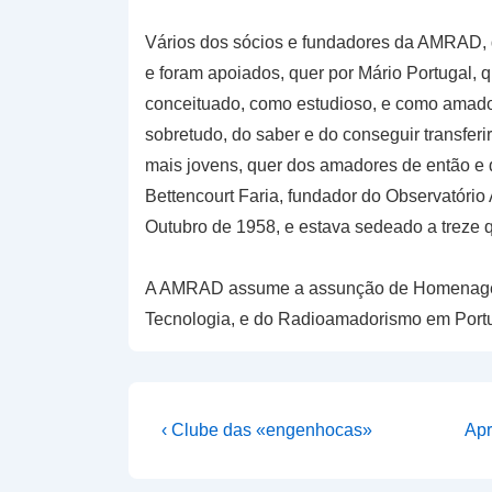
Vários dos sócios e fundadores da AMRAD, d
e foram apoiados, quer por Mário Portugal, 
conceituado, como estudioso, e como amador 
sobretudo, do saber e do conseguir transferi
mais jovens, quer dos amadores de então e d
Bettencourt Faria, fundador do Observatório
Outubro de 1958, e estava sedeado a treze 
A AMRAD assume a assunção de Homenagear 
Tecnologia, e do Radioamadorismo em Portu
Navegação
Previous
Nex
‹ Clube das «engenhocas»
Apr
Post
Pos
de
is
is