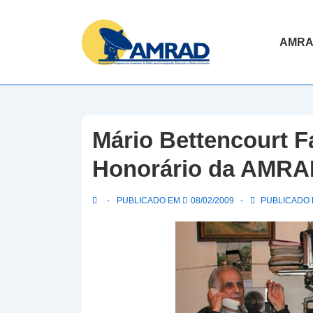
↓
Skip
Navegaç
AMR
to
principal
Main
Content
Mário Bettencourt F
Honorário da AMR
PUBLICADO EM
08/02/2009
PUBLICADO E