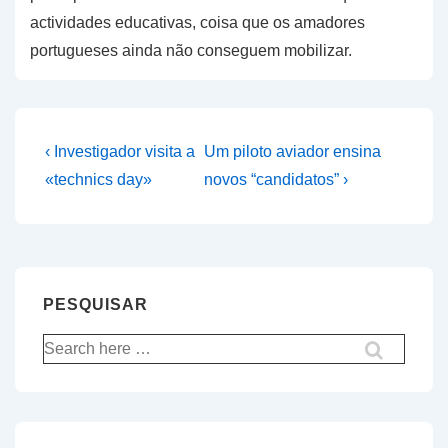
actividades educativas, coisa que os amadores
portugueses ainda não conseguem mobilizar.
Navegação
Previous
Next
‹ Investigador visita a
Um piloto aviador ensina
Post
Post
de
«technics day»
novos “candidatos” ›
is
is
artigos
PESQUISAR
Pesquisar
por: