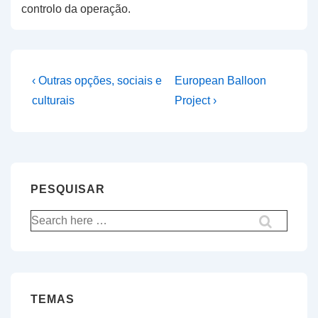
controlo da operação.
Navegação
Previous
Next
‹ Outras opções, sociais e
European Balloon
Post
Post
de
culturais
Project ›
is
is
artigos
PESQUISAR
Pesquisar
por:
TEMAS