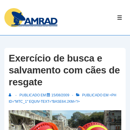
↓
Skip
ME
to
Main
Content
Exercício de busca e
salvamento com cães de
resgate
PUBLICADO EM
15/08/2009
PUBLICADO EM <PH
ID="MTC_1" EQUIV-TEXT="BASE64:JXM="/>