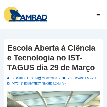
↓
Skip
ME
to
Main
Content
Escola Aberta à Ciência
e Tecnologia no IST-
TAGUS dia 29 de Março
PUBLICADO EM
22/02/2008
PUBLICADO EM <PH
ID="MTC_1" EQUIV-TEXT="BASE64:JXM="/>