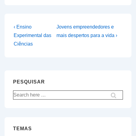
Navegação
Previous
Next
‹ Ensino
Jovens empreendedores e
Post
Post
de
Experimental das
mais despertos para a vida ›
is
is
Ciências
artigos
PESQUISAR
Pesquisar
por:
TEMAS