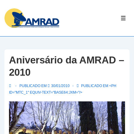
↓
Skip
ME
to
Main
Content
Aniversário da AMRAD –
2010
PUBLICADO EM
30/01/2010
PUBLICADO EM <PH
ID="MTC_1" EQUIV-TEXT="BASE64:JXM="/>