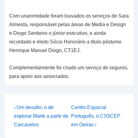
Com unanimidade foram louvados os serviços de Sara
Almeida, responsável pelas áreas de Media e Design
e Diogo Sentieiro o júnior executivo, e ainda
recordado e eleito Sócio Honorário a título póstumo
Henrique Manuel Diogo, CT1EJ.
Complementarmente foi criado um serviço de seguros,
para apoio aos associados.
Navegação
Previous
Next
‹ Um desafio, o de
Centro Espacial
Post
Post
de
explorar Marte a partir de
Português, o CS5CEP
is
is
Carcavelos
em Oeiras ›
artigos