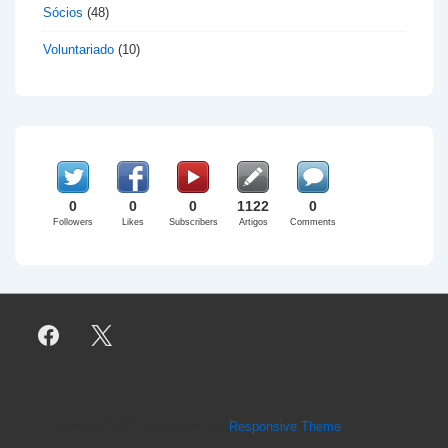
Sócios
(48)
Voluntariado
(10)
0
0
0
1122
0
Followers
Likes
Subscribers
Artigos
Comments
Copyright © 2026
| Powered by
Responsive Theme