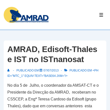
↓
Skip
ME
to
Main
Content
AMRAD, Edisoft-Thales
e IST no ISTnanosat
PUBLICADO EM
07/07/2013
PUBLICADO EM <PH
ID="MTC_1" EQUIV-TEXT="BASE64:JXM="/>
No dia 5 de Julho, o coordenador da AMSAT-CT e o
Presidente da Direcção da AMRAD, receberam no
CS5CEP, a Engª Teresa Cardoso da Edisoft (grupo
Thales), dado que em conversas anteriores esta