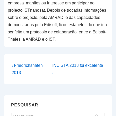
empresa manifestou interesse em participar no
projecto ISTnanosat. Depois de trocadas informações
sobre o projecto, pela AMRAD, e das capacidades
demonstradas pela Edisoft, ficou estabelecido que iria
ser feito um protocolo de colaboração entre a Edisoft-
Thales, a AMRAD e o IST.
Navegação
Previous
Next
‹ Friedrichshafen
INCISTA 2013 foi excelente
Post
Post
de
2013
›
is
is
artigos
PESQUISAR
Pesquisar