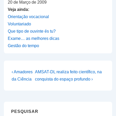
20 de Março de 2009
Veja ainda:
Orientação vocacional
Voluntariado
Que tipo de ouvinte és tu?
Exame… as melhores dicas
Gestão do tempo
Navegação
Previous
Next
‹ Amadores
AMSAT-DL realiza feito científico, na
Post
Post
de
da Ciência
conquista do espaço profundo ›
is
is
artigos
PESQUISAR