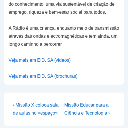
do conhecimento, uma via sustentável de criação de
emprego, riqueza e bem-estar social para todos.
A Rádio é uma criança, enquanto meio de transmissão
através das ondas electromagnéticas e tem ainda, um
longo caminho a percorrer.
Veja mais em EID, SA (videos)
Veja mais em EID, SA (brochuras)
Navegação
Previous
Next
‹ Missão X coloca sala
Missão Educar para a
Post
Post
de
de aulas no «espaço»
Ciência e Tecnologia ›
is
is
artigos