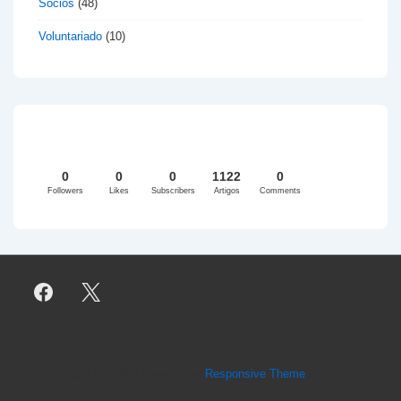
Sócios
(48)
Voluntariado
(10)
0
0
0
1122
0
Followers
Likes
Subscribers
Artigos
Comments
Copyright © 2026
| Powered by
Responsive Theme