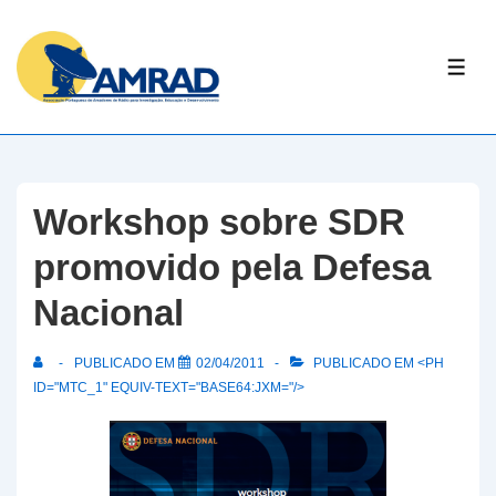
↓
Skip
ME
to
Main
Content
Workshop sobre SDR
promovido pela Defesa
Nacional
PUBLICADO EM
02/04/2011
PUBLICADO EM <PH
ID="MTC_1" EQUIV-TEXT="BASE64:JXM="/>