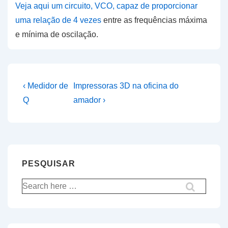
Veja aqui um circuito, VCO, capaz de proporcionar
uma relação de 4 vezes
entre as frequências máxima
e mínima de oscilação.
Navegação
Previous
Next
‹ Medidor de
Impressoras 3D na oficina do
Post
Post
de
Q
amador ›
is
is
artigos
PESQUISAR
Pesquisar
por: