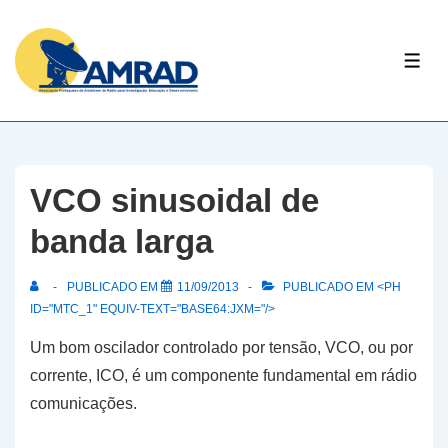
↓
Skip
ME
to
Main
Content
VCO sinusoidal de
banda larga
PUBLICADO EM
11/09/2013
PUBLICADO EM <PH
ID="MTC_1" EQUIV-TEXT="BASE64:JXM="/>
Um bom oscilador controlado por tensão, VCO, ou por
corrente, ICO, é um componente fundamental em rádio
comunicações.