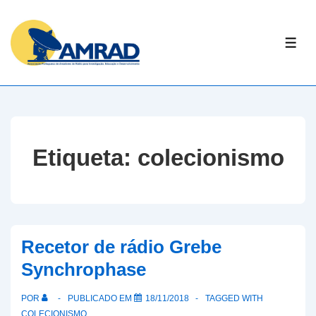
↓
Skip
ME
to
Main
Content
Etiqueta:
colecionismo
Recetor de rádio Grebe
Synchrophase
POR
PUBLICADO EM
18/11/2018
TAGGED WITH
COLECIONISMO