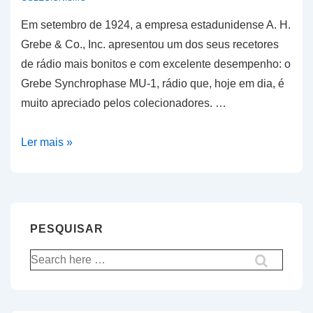
Em setembro de 1924, a empresa estadunidense A. H.
Grebe & Co., Inc. apresentou um dos seus recetores
de rádio mais bonitos e com excelente desempenho: o
Grebe Synchrophase MU-1, rádio que, hoje em dia, é
muito apreciado pelos colecionadores. …
Recetor
Ler mais »
de
rádio
Grebe
Synchrophase
PESQUISAR
Pesquisar
por: