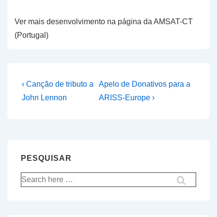
Ver mais desenvolvimento na página da AMSAT-CT
(Portugal)
Navegação
Previous
Next
‹ Canção de tributo a
Apelo de Donativos para a
Post
Post
de
John Lennon
ARISS-Europe ›
is
is
artigos
PESQUISAR
Pesquisar
por: