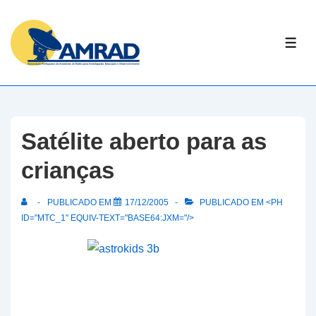
↓
Skip
ME
to
Main
Content
Satélite aberto para as
crianças
PUBLICADO EM
17/12/2005
PUBLICADO EM <PH
ID="MTC_1" EQUIV-TEXT="BASE64:JXM="/>